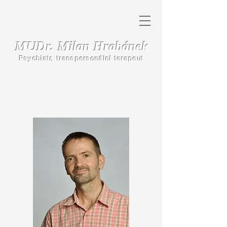
MUDr. Milan Hrabánek
Psychiatr, transpersonální terapeut