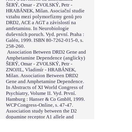
ŠERÝ, Omar - ZVOLSKÝ, Petr -
HRABÁNEK, Milan. Asociační studie
vztahu mezi polymorfizmy genů pro
DRD2, ACE a AGT a závislostí na
amfetaminu. In Neurobiologie
duševních poruch. Vyd. první. Praha :
Galén, 1999. ISBN 80-7262-015-0, s.
258-260.
Association Between DRD2 Gene and
Amphetamine Dependence (anglicky)
ŠERÝ, Omar - ZVOLSKÝ, Petr -
ZNOJIL, Vladimír - HRABÁNEK,
Milan. Association Between DRD2
Gene and Amphetamine Dependence.
In Abstracts of XI World Congress of
Psychiatry, Volume II. Vyd. První.
Hamburg : Hanser & Co GmbH, 1999.
WCP Congress-Online, s. 47-47.
Association study between the D2
dopamine receptor A1 allele and
amphetamine dependence (anglicky)
ŠERÝ, Omar - ZNOJIL, Vladimír -