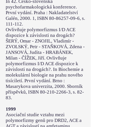
In 42. Česko-slovenská
psychofarmakologická konference.
První vydání. Praha : Nakladatelství
Galén, 2000. 1, ISBN 80-86257-09-6, s.
111-112.
Ovlivňuje polymorfizmus I/D ACE
dispozice k závislosti na drogách?
ŠERÝ, Omar - ZNOJIL, Vladimír -
ZVOLSKÝ, Petr - STAŇKOVÁ, Zdena -
JANSOVÁ, Judita - HRABÁNEK,
Milan - ČÍŽEK, Jiří. Ovlivňuje
polymorfizmus I/D ACE dispozice k
závislosti na drogách?. In Biochemie a
molekulární biologie na prahu nového
tisíciletí. První vydání. Brno :
Masarykova univerzita, 2000. Sborník
příspěvků, ISBN 80-210-2266-3, s. 82-
83.
1999
Asociační studie vztahu mezi
polymorfizmy genů pro DRD2, ACE a
AGT a závislostí na amfetaminu